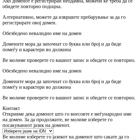
Ако доменот е регистриран неодамна, можеби ќе треба да се
обидете повторно подоцна.
Алтернативно, можете да извршите пребарување за да го
регистрирате овој домен.
Обезбедено невалидно име на домен
Домените мора да започнат со буква или број
и да биде
помеѓу
и
карактери во должина
Ве молиме проверете го вашиот запис и обидете се повторно.
Обезбедено невалидно име на домен
Домените мора да започнат со буква или број
и да биде
помеѓу
и
карактери во должина
Ве молиме проверете го вашиот запис и обидете се повторно.
Контакт
Откривме дека доменот што го внесовте е меѓународно име
на домен. За да продолжите, ве молиме изберете го
посакуваниот јазик на доменот.
Ве молиме изберете го јазикот на доменот што сакате да го