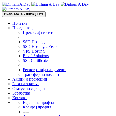
Вклучете ја навигацијата
Почетна
Продавница
Прегледај ги сите
-----
SSD Hosting
SSD Hosting 2 Years
VPS Hosting
Email Solutions
SSL Certificates
-----
Регистрација на домени
Трансфер на домени
Акции и промоции
База на знаења
Статус на сервери
Заработка
Контакт
Најава на профил
Креирај профил
-----