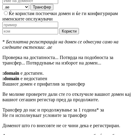
Трансфер
Ќе користам постоечки домен и ќе ги конфигурирам
именските опслужувачи
Користи
*
Бесплатна регистрација на домен се однесува само на
следните екстензии: .ae
Проверка на достапноста...
Потврда на подобноста за
трансфер...
Потврдување на изборот на домен...
:domain
е достапен.
:domain
е недостапен
Вашиот домен е прифатлив за трансфер
Ве молиме проверете дали сте го отклучиле вашиот домен кај
вашиот сегашен регистар пред да продолжите.
Трансфер до нас и продолжување за 1 година* за
Не ги исполнуваат условите за трансфер
Доменот што го внесовте не се чини дека е регистриран.