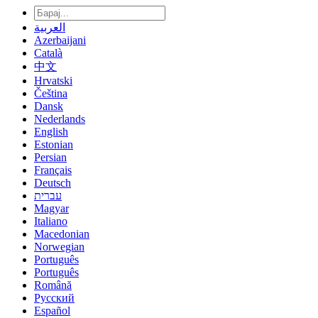
العربية
Azerbaijani
Català
中文
Hrvatski
Čeština
Dansk
Nederlands
English
Estonian
Persian
Français
Deutsch
עברית
Magyar
Italiano
Macedonian
Norwegian
Português
Português
Română
Русский
Español