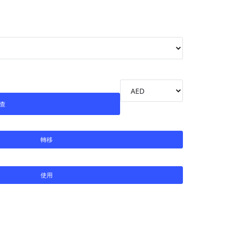
查
轉移
使用