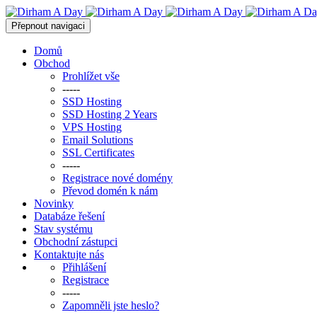
Přepnout navigaci
Domů
Obchod
Prohlížet vše
-----
SSD Hosting
SSD Hosting 2 Years
VPS Hosting
Email Solutions
SSL Certificates
-----
Registrace nové domény
Převod domén k nám
Novinky
Databáze řešení
Stav systému
Obchodní zástupci
Kontaktujte nás
Přihlášení
Registrace
-----
Zapomněli jste heslo?