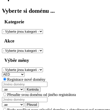
Vyberte si doménu ...
Kategorie
Akce
Výběr měny
Registrace nové domény
Kontrola
Přesuňte svou doménu od jiného registrátora
Převod
Budu používat svou stávající doménu a aktualizovat své nameserv