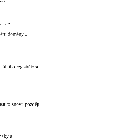
: .ae
ěru domény...
uálního registrátora.
it to znovu později.
znaky
a