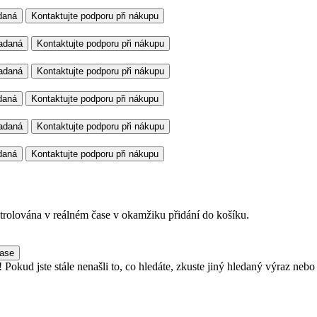
daná
Kontaktujte podporu při nákupu
adaná
Kontaktujte podporu při nákupu
adaná
Kontaktujte podporu při nákupu
daná
Kontaktujte podporu při nákupu
adaná
Kontaktujte podporu při nákupu
daná
Kontaktujte podporu při nákupu
rolována v reálném čase v okamžiku přidání do košíku.
o Purchase
Pokud jste stále nenašli to, co hledáte, zkuste jiný hledaný výraz nebo