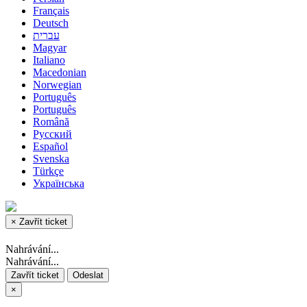
Français
Deutsch
עברית
Magyar
Italiano
Macedonian
Norwegian
Português
Português
Română
Русский
Español
Svenska
Türkçe
Українська
×
Zavřít ticket
Nahrávání...
Nahrávání...
Zavřít ticket
Odeslat
×