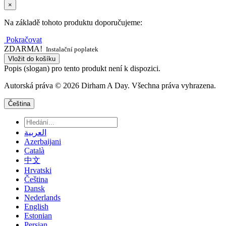
×
Na základě tohoto produktu doporučujeme:
Pokračovat
ZDARMA!
Instalační poplatek
Vložit do košíku
Popis (slogan) pro tento produkt není k dispozici.
Autorská práva © 2026 Dirham A Day. Všechna práva vyhrazena.
Čeština
العربية
Azerbaijani
Català
中文
Hrvatski
Čeština
Dansk
Nederlands
English
Estonian
Persian