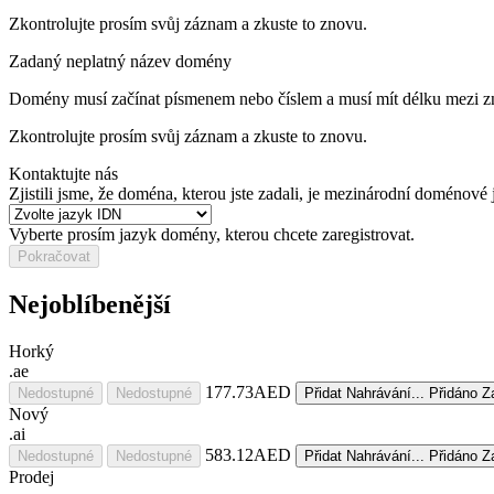
Zkontrolujte prosím svůj záznam a zkuste to znovu.
Zadaný neplatný název domény
Domény musí začínat písmenem nebo číslem
a musí mít délku mezi 
Zkontrolujte prosím svůj záznam a zkuste to znovu.
Kontaktujte nás
Zjistili jsme, že doména, kterou jste zadali, je mezinárodní doméno
Vyberte prosím jazyk domény, kterou chcete zaregistrovat.
Pokračovat
Nejoblíbenější
Horký
.ae
177.73AED
Nedostupné
Nedostupné
Přidat
Nahrávání...
Přidáno
Z
Nový
.ai
583.12AED
Nedostupné
Nedostupné
Přidat
Nahrávání...
Přidáno
Z
Prodej