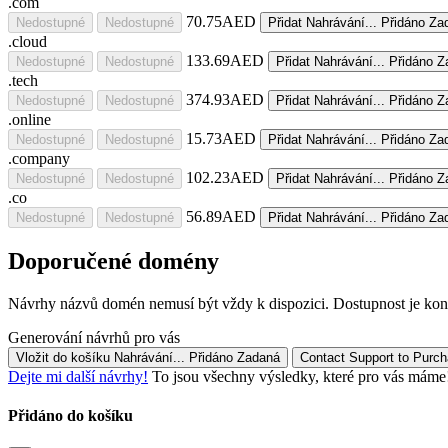
.com
70.75AED
Nedostupné
Nedostupné
Přidat
Nahrávání...
Přidáno
Za
.cloud
133.69AED
Nedostupné
Nedostupné
Přidat
Nahrávání...
Přidáno
Z
.tech
374.93AED
Nedostupné
Nedostupné
Přidat
Nahrávání...
Přidáno
Z
.online
15.73AED
Nedostupné
Nedostupné
Přidat
Nahrávání...
Přidáno
Za
.company
102.23AED
Nedostupné
Nedostupné
Přidat
Nahrávání...
Přidáno
Z
.co
56.89AED
Nedostupné
Nedostupné
Přidat
Nahrávání...
Přidáno
Za
Doporučené domény
Návrhy názvů domén nemusí být vždy k dispozici. Dostupnost je kont
Generování návrhů pro vás
Vložit do košíku
Nahrávání...
Přidáno
Zadaná
Contact Support t
Dejte mi další návrhy!
To jsou všechny výsledky, které pro vás máme! 
Přidáno do košíku