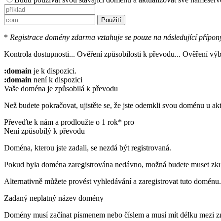
Použití
*
Registrace domény zdarma vztahuje se pouze na následující přípony
Kontrola dostupnosti...
Ověření způsobilosti k převodu...
Ověření výb
:domain
je k dispozici.
:domain
není k dispozici
Vaše doména je způsobilá k převodu
Než budete pokračovat, ujistěte se, že jste odemkli svou doménu u akt
Převeďte k nám a prodloužte o 1 rok* pro
Není způsobilý k převodu
Doména, kterou jste zadali, se nezdá být registrovaná.
Pokud byla doména zaregistrována nedávno, možná budete muset zkus
Alternativně můžete provést vyhledávání a zaregistrovat tuto doménu.
Zadaný neplatný název domény
Domény musí začínat písmenem nebo číslem
a musí mít délku mezi 