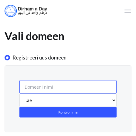
Lülit
navi
Vali domeen
Registreeri uus domeen
Kontrollima