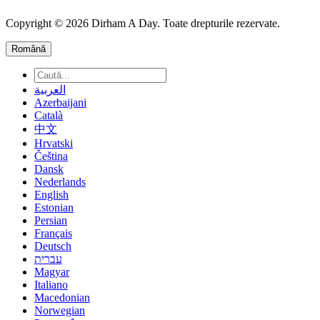
Copyright © 2026 Dirham A Day. Toate drepturile rezervate.
Română
العربية
Azerbaijani
Català
中文
Hrvatski
Čeština
Dansk
Nederlands
English
Estonian
Persian
Français
Deutsch
עברית
Magyar
Italiano
Macedonian
Norwegian