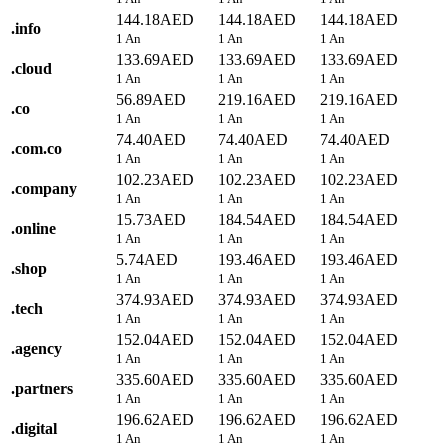
144.18AED
144.18AED
144.18AED
.
info
1 An
1 An
1 An
133.69AED
133.69AED
133.69AED
.
cloud
1 An
1 An
1 An
56.89AED
219.16AED
219.16AED
.
co
1 An
1 An
1 An
74.40AED
74.40AED
74.40AED
.
com.co
1 An
1 An
1 An
102.23AED
102.23AED
102.23AED
.
company
1 An
1 An
1 An
15.73AED
184.54AED
184.54AED
.
online
1 An
1 An
1 An
5.74AED
193.46AED
193.46AED
.
shop
1 An
1 An
1 An
374.93AED
374.93AED
374.93AED
.
tech
1 An
1 An
1 An
152.04AED
152.04AED
152.04AED
.
agency
1 An
1 An
1 An
335.60AED
335.60AED
335.60AED
.
partners
1 An
1 An
1 An
196.62AED
196.62AED
196.62AED
.
digital
1 An
1 An
1 An