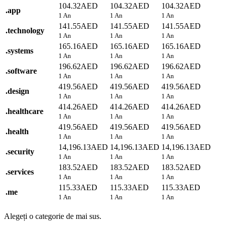
104.32AED
104.32AED
104.32AED
.
app
1 An
1 An
1 An
141.55AED
141.55AED
141.55AED
.
technology
1 An
1 An
1 An
165.16AED
165.16AED
165.16AED
.
systems
1 An
1 An
1 An
196.62AED
196.62AED
196.62AED
.
software
1 An
1 An
1 An
419.56AED
419.56AED
419.56AED
.
design
1 An
1 An
1 An
414.26AED
414.26AED
414.26AED
.
healthcare
1 An
1 An
1 An
419.56AED
419.56AED
419.56AED
.
health
1 An
1 An
1 An
14,196.13AED
14,196.13AED
14,196.13AED
.
security
1 An
1 An
1 An
183.52AED
183.52AED
183.52AED
.
services
1 An
1 An
1 An
115.33AED
115.33AED
115.33AED
.
me
1 An
1 An
1 An
Alegeți o categorie de mai sus.