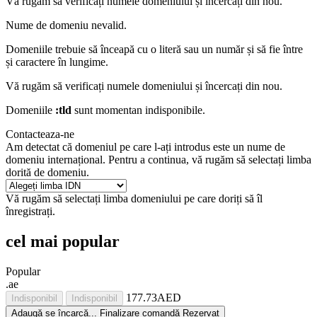
Vă rugăm să verificați numele domeniului și încercați din nou.
Nume de domeniu nevalid.
Domeniile trebuie să înceapă cu o literă sau un număr
și să fie între
și
caractere în lungime.
Vă rugăm să verificați numele domeniului și încercați din nou.
Domeniile
:tld
sunt momentan indisponibile.
Contacteaza-ne
Am detectat că domeniul pe care l-ați introdus este un nume de
domeniu internațional. Pentru a continua, vă rugăm să selectați limba
dorită de domeniu.
Vă rugăm să selectați limba domeniului pe care doriți să îl
înregistrați.
cel mai popular
Popular
.ae
177.73AED
Indisponibil
Indisponibil
Adaugă
se încarcă...
Finalizare comandă
Rezervat