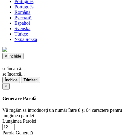
Português
Português
Română
Русский
Español
Svenska
Türkçe
Українська
×
Închide
se încarcă...
se încarcă...
Închide
Trimiteți
×
Generare Parolă
Vă rugăm să introduceți un număr între 8 și 64 caractere pentru
lungimea parolei
Lungimea Parolei
Parola Generată