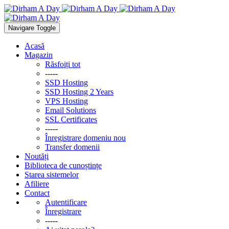
Navigare Toggle
Acasă
Magazin
Răsfoiți tot
-----
SSD Hosting
SSD Hosting 2 Years
VPS Hosting
Email Solutions
SSL Certificates
-----
Înregistrare domeniu nou
Transfer domenii
Noutăți
Biblioteca de cunoștințe
Starea sistemelor
Afiliere
Contact
Autentificare
Înregistrare
-----