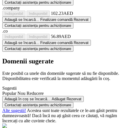
Contactați asistența pentru achiziționare
.company
102.23AED
Indisponibil
Indisponibil
Adaugă
se încarcă...
Finalizare comandă
Rezervat
Contactați asistența pentru achiziționare
.co
56.89AED
Indisponibil
Indisponibil
Adaugă
se încarcă...
Finalizare comandă
Rezervat
Contactați asistența pentru achiziționare
Domenii sugerate
Este posibil ca unele din domeniile sugerate să nu fie disponibile.
Disponibilitatea este verificată la momentul adăugării în coș.
Sugestii
Popular
Nou
Reducere
Adaugă în coș
se încarcă...
Adăugat
Rezervat
Contactați asistența pentru achiziționare
Alte sugestii!
Acestea sunt toate rezultatele ce le-am găsit pentru
dumneavoastră! Dacă încă nu ați găsit ceea ce căutați, vă rugăm
încercați cu alte cuvinte cheie.