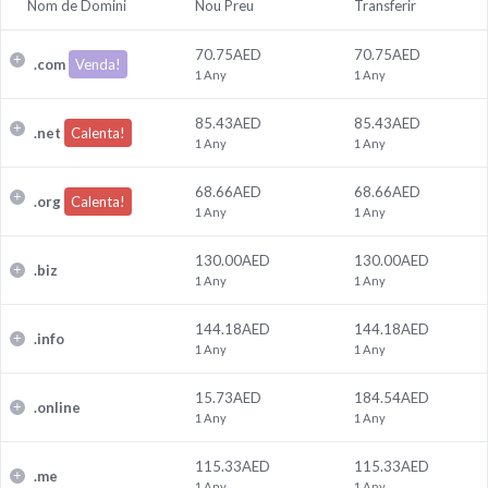
Nom de Domini
Nou Preu
Transferir
70.75AED
70.75AED
.
com
Venda!
1 Any
1 Any
85.43AED
85.43AED
.
net
Calenta!
1 Any
1 Any
68.66AED
68.66AED
.
org
Calenta!
1 Any
1 Any
130.00AED
130.00AED
.
biz
1 Any
1 Any
144.18AED
144.18AED
.
info
1 Any
1 Any
15.73AED
184.54AED
.
online
1 Any
1 Any
115.33AED
115.33AED
.
me
1 Any
1 Any