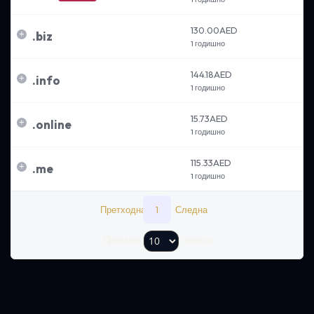
130.00AED
.
biz
1 годишно
144.18AED
.
info
1 годишно
15.73AED
.
online
1 годишно
115.33AED
.
me
1 годишно
Претходна
1
Следна
Прикажи
записи