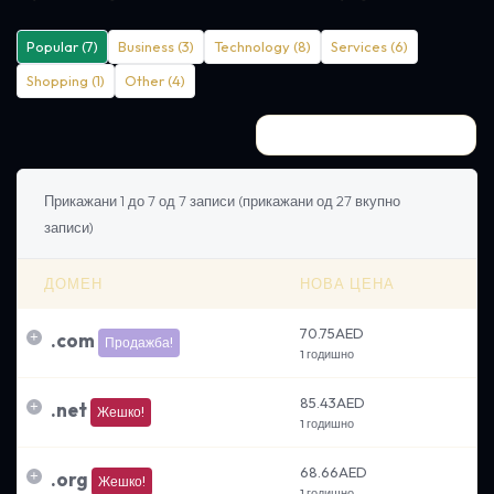
Popular (7)
Business (3)
Technology (8)
Services (6)
Shopping (1)
Other (4)
Прикажани 1 до 7 од 7 записи (прикажани од 27 вкупно 
записи)
ДОМЕН
НОВА ЦЕНА
70.75AED
.
com
Продажба!
1 годишно
85.43AED
.
net
Жешко!
1 годишно
68.66AED
.
org
Жешко!
1 годишно