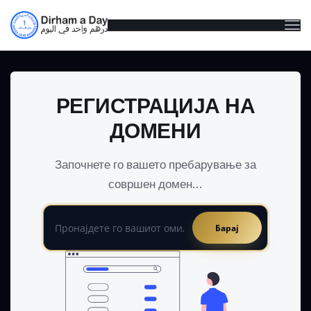
Вклу
ја
нави
РЕГИСТРАЦИЈА НА
ДОМЕНИ
Започнете го вашето пребарување за
совршен домен...
Барај