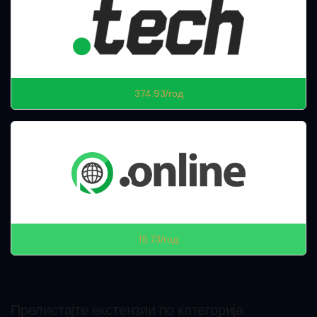
374.93/год
15.73/год
Прелистајте екстензии по категорија