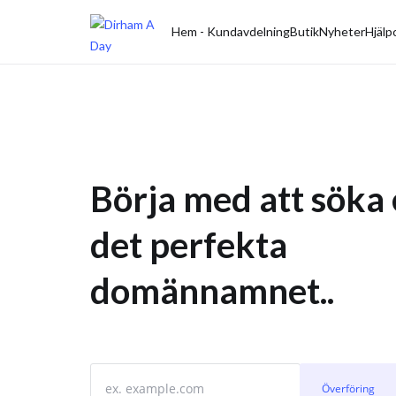
Hem - Kundavdelning
Butik
Nyheter
Hjälp
Börja med att söka 
det perfekta
domännamnet..