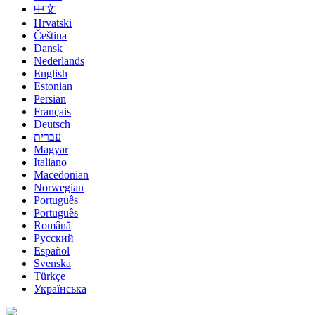
中文
Hrvatski
Čeština
Dansk
Nederlands
English
Estonian
Persian
Français
Deutsch
עברית
Magyar
Italiano
Macedonian
Norwegian
Português
Português
Română
Русский
Español
Svenska
Türkçe
Українська