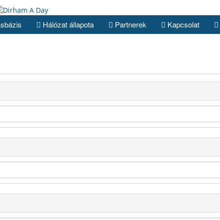
sbázis
Hálózat állapota
Partnerek
Kapcsolat