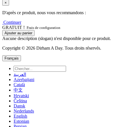
×
D'après ce produit, nous vous recommandons :
Continuer
GRATUIT !
Frais de configuration
Ajouter au panier
Aucune description (slogan) n'est disponible pour ce produit.
Copyright © 2026 Dirham A Day. Tous droits réservés.
Français
العربية
Azerbaijani
Català
中文
Hrvatski
Čeština
Dansk
Nederlands
English
Estonian
Persian