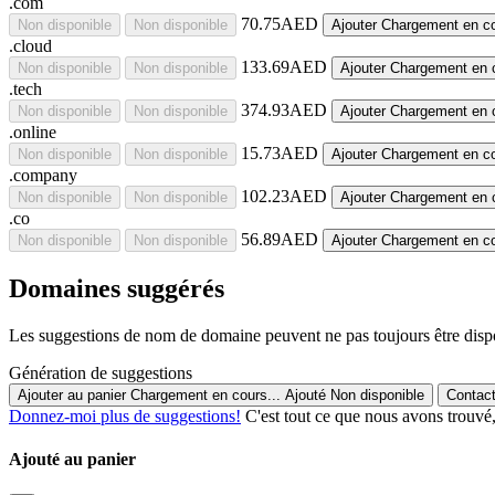
.com
70.75AED
Non disponible
Non disponible
Ajouter
Chargement en co
.cloud
133.69AED
Non disponible
Non disponible
Ajouter
Chargement en 
.tech
374.93AED
Non disponible
Non disponible
Ajouter
Chargement en 
.online
15.73AED
Non disponible
Non disponible
Ajouter
Chargement en co
.company
102.23AED
Non disponible
Non disponible
Ajouter
Chargement en 
.co
56.89AED
Non disponible
Non disponible
Ajouter
Chargement en co
Domaines suggérés
Les suggestions de nom de domaine peuvent ne pas toujours être disponi
Génération de suggestions
Ajouter au panier
Chargement en cours...
Ajouté
Non disponible
Donnez-moi plus de suggestions!
C'est tout ce que nous avons trouvé,
Ajouté au panier