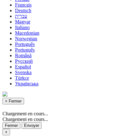
Français
Deutsch
עברית
Magyar
Italiano
Macedonian
Norwegian
Português
Português
Română
Русский
Español
Svenska
Türkçe
Українська
×
Fermer
Chargement en cours...
Chargement en cours...
Fermer
Envoyer
×