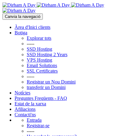
Canvia la navegació
Àrea d'Inici clients
Botiga
Explorar tots
-----
SSD Hosting
SSD Hosting 2 Years
VPS Hosting
Email Solutions
SSL Certificates
-----
Registrar un Nou Domini
transferir un Domini
Notícies
Preguntes Freqüents - FAQ
Estat de la xarxa
Afiliacions
Contacti'ns
Entrada
Registrar-se
-----