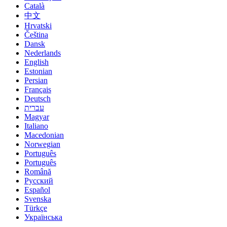
Català
中文
Hrvatski
Čeština
Dansk
Nederlands
English
Estonian
Persian
Français
Deutsch
עברית
Magyar
Italiano
Macedonian
Norwegian
Português
Português
Română
Русский
Español
Svenska
Türkçe
Українська