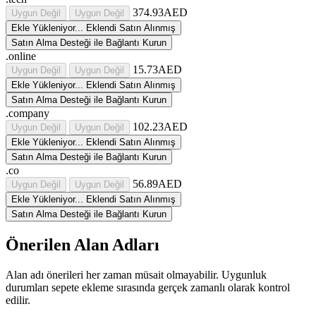
374.93AED
Uygun Değil
Uygun Değil
Ekle
Yükleniyor...
Eklendi
Satın Alınmış
Satın Alma Desteği ile Bağlantı Kurun
.online
15.73AED
Uygun Değil
Uygun Değil
Ekle
Yükleniyor...
Eklendi
Satın Alınmış
Satın Alma Desteği ile Bağlantı Kurun
.company
102.23AED
Uygun Değil
Uygun Değil
Ekle
Yükleniyor...
Eklendi
Satın Alınmış
Satın Alma Desteği ile Bağlantı Kurun
.co
56.89AED
Uygun Değil
Uygun Değil
Ekle
Yükleniyor...
Eklendi
Satın Alınmış
Satın Alma Desteği ile Bağlantı Kurun
Önerilen Alan Adları
Alan adı önerileri her zaman müsait olmayabilir. Uygunluk
durumları sepete ekleme sırasında gerçek zamanlı olarak kontrol
edilir.