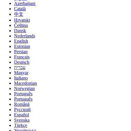
Azerbaijani
Català
中文
Hrvatski
Čeština
Dansk
Nederlands
English
Estonian
Persian
Français
Deutsch
עברית
Magyar
Italiano
Macedonian
Norwegian
Português
Português
Română
Русский
Español
Svenska
Türkçe
Українська