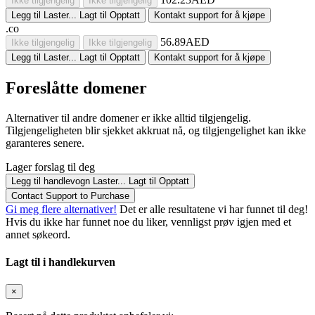
Ikke tilgjengelig
Ikke tilgjengelig
Legg til
Laster...
Lagt til
Opptatt
Kontakt support for å kjøpe
.co
56.89AED
Ikke tilgjengelig
Ikke tilgjengelig
Legg til
Laster...
Lagt til
Opptatt
Kontakt support for å kjøpe
Foreslåtte domener
Alternativer til andre domener er ikke alltid tilgjengelig.
Tilgjengeligheten blir sjekket akkruat nå, og tilgjengelighet kan ikke
garanteres senere.
Lager forslag til deg
Legg til handlevogn
Laster...
Lagt til
Opptatt
Contact Support to Purchase
Gi meg flere alternativer!
Det er alle resultatene vi har funnet til deg!
Hvis du ikke har funnet noe du liker, vennligst prøv igjen med et
annet søkeord.
Lagt til i handlekurven
×