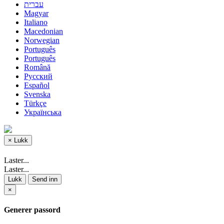
עברית
Magyar
Italiano
Macedonian
Norwegian
Português
Português
Română
Русский
Español
Svenska
Türkçe
Українська
×
Lukk
Laster...
Laster...
Lukk
Send inn
×
Generer passord