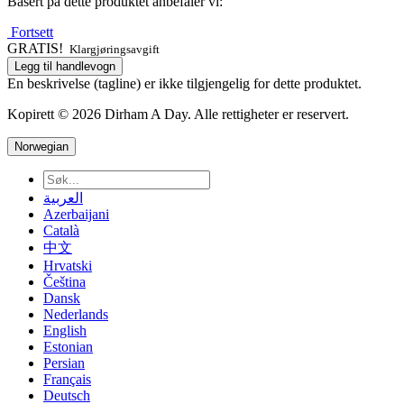
Basert på dette produktet anbefaler vi:
Fortsett
GRATIS!
Klargjøringsavgift
Legg til handlevogn
En beskrivelse (tagline) er ikke tilgjengelig for dette produktet.
Kopirett © 2026 Dirham A Day. Alle rettigheter er reservert.
Norwegian
العربية
Azerbaijani
Català
中文
Hrvatski
Čeština
Dansk
Nederlands
English
Estonian
Persian
Français
Deutsch