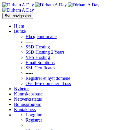
Bytt navigasjon
Hjem
Butikk
Bla gjennom alle
-----
SSD Hosting
SSD Hosting 2 Years
VPS Hosting
Email Solutions
SSL Certificates
-----
Registrer et nytt domene
Overføre domener til oss
Nyheter
Kunnskapsbase
Nettverksstatus
Bonusprogram
Kontakt oss
Logg inn
Registrer
-----