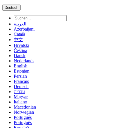
Deutsch
العربية
Azerbaijani
Català
中文
Hrvatski
Čeština
Dansk
Nederlands
English
Estonian
Persian
Français
Deutsch
עברית
Magyar
Italiano
Macedonian
Norwegian
Português
Português
Română