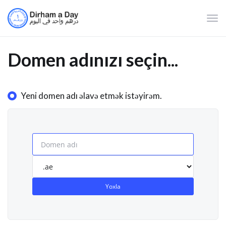
Navi
keçi
Domen adınızı seçin...
Yeni domen adı əlavə etmək istəyirəm.
Yoxla