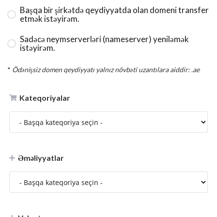
Başqa bir şirkətdə qeydiyyatda olan domeni transfer
etmək istəyirəm.
Sadəcə neymserverləri (nameserver) yeniləmək
istəyirəm.
*
Ödənişsiz domen qeydiyyatı yalnız növbəti uzantılara aiddir: .ae
Kateqoriyalar
Əməliyyatlar